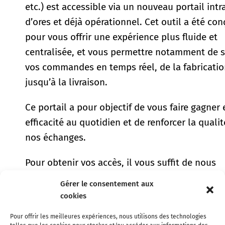
etc.) est accessible via un nouveau portail intr
d’ores et déjà opérationnel. Cet outil a été con
pour vous offrir une expérience plus fluide et
centralisée, et vous permettre notamment de s
vos commandes en temps réel, de la fabricati
jusqu’à la livraison.
Ce portail a pour objectif de vous faire gagner 
efficacité au quotidien et de renforcer la quali
nos échanges.
Pour obtenir vos accès, il vous suffit de nous
adresser une demande par email à l’adresse
Gérer le consentement aux
suivante :
contact@ambfrance.net
cookies
Restant à votre disposition pour toute informa
Pour offrir les meilleures expériences, nous utilisons des technologies